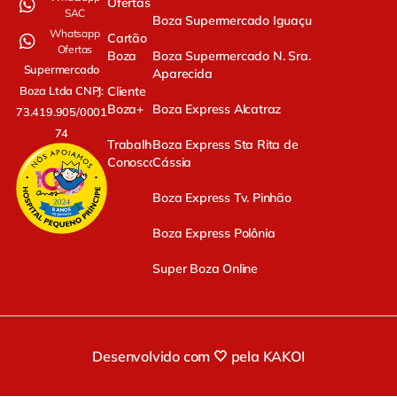
Ofertas
SAC
Boza Supermercado Iguaçu
Whatsapp
Cartão
Ofertas
Boza
Boza Supermercado N. Sra.
Supermercado
Aparecida
Cliente
Boza Ltda CNPJ:
Boza+
Boza Express Alcatraz
73.419.905/0001-
74
Trabalhe
Boza Express Sta Rita de
Conosco
Cássia
Boza Express Tv. Pinhão
Boza Express Polônia
Super Boza Online
Desenvolvido com 🤍 pela KAKOI