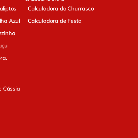
liptos
Calculadora do Churrasco
lha Azul
Calculadora de Festa
ezinha
açu
ra.
e Cássia