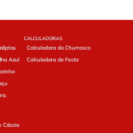
CALCULADORAS
liptos
Calculadora do Churrasco
lha Azul
Calculadora de Festa
ezinha
açu
ra.
e Cássia