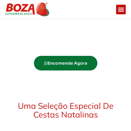
Trabalhe
Cestas Natalinas Boza
O presente que agrada sempre!
Encomende Agora
Uma Seleção Especial De
Cestas Natalinas