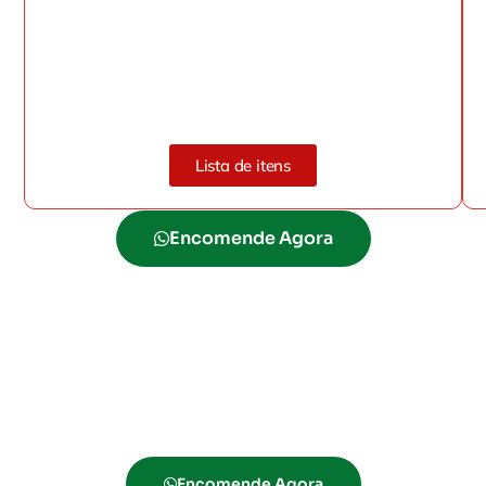
Lista de itens
Encomende Agora
Escolha uma das nossas opções
especiais para celebrar o período mais
mágico do ano com seus
colaboradores e parceiros.
Encomende Agora