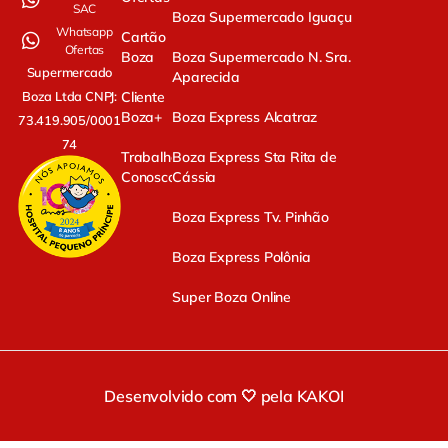
SAC
Boza Supermercado Iguaçu
Whatsapp
Cartão
Ofertas
Boza
Boza Supermercado N. Sra.
Supermercado
Aparecida
Cliente
Boza Ltda CNPJ:
Boza+
Boza Express Alcatraz
73.419.905/0001-
74
Trabalhe
Boza Express Sta Rita de
Conosco
Cássia
Boza Express Tv. Pinhão
Boza Express Polônia
Super Boza Online
Desenvolvido com 🤍 pela KAKOI