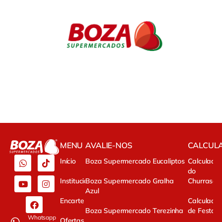
MENU
AVALIE-NOS
CALCUL
Início
Boza Supermercado Eucaliptos
Calculado
do
Institucional
Boza Supermercado Gralha
Churrasco
Azul
Encarte
Calculado
Boza Supermercado Terezinha
de Festa
Whatsapp
Ofertas